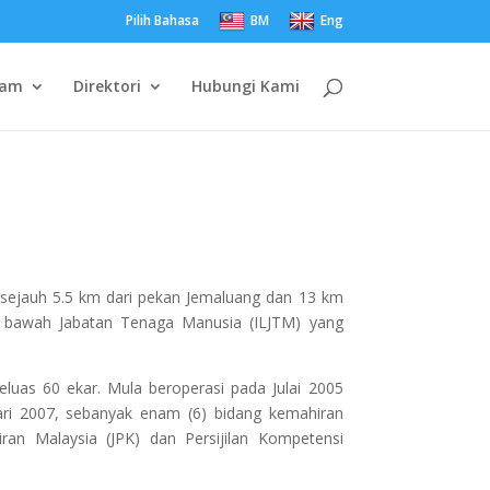
Pilih Bahasa
BM
Eng
ram
Direktori
Hubungi Kami
 sejauh 5.5 km dari pekan Jemaluang dan 13 km
di bawah Jabatan Tenaga Manusia (ILJTM) yang
uas 60 ekar. Mula beroperasi pada Julai 2005
uari 2007, sebanyak enam (6) bidang kemahiran
hiran Malaysia (JPK) dan Persijilan Kompetensi