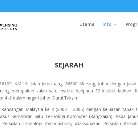
Utama
Info
Prog
SEJARAH
109, KM 16, Jalan Jemaluang, 86800 Mersing, Johor dengan jarak
ng merupakan salah satu institut daripada 32 institut latihan 
ke 4 di dalam negeri Johor Darul Takzim.
ancangan Malaysia ke 8 (2000 – 2005) dengan keluasan tapak sel
ursus kemahiran iaitu Teknologi Komputer (Rangkaian). Pada Jan
u Persijilan Teknologi Perindustrian, dilaksanakan Persijilan Kema